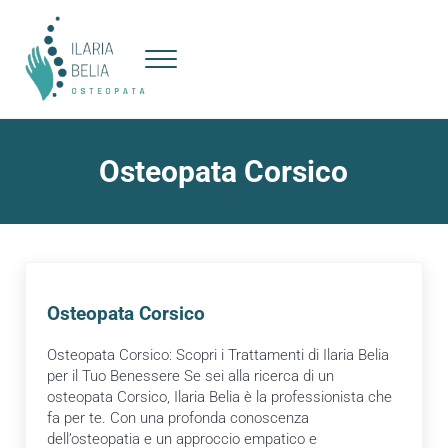
Passa al contenuto principale
Skip to header right navigation
Skip to site footer
Menu
Ilaria Belia : Osteopata Sesto San Giovanni 
Osteopata Corsico
Osteopata Corsico
Osteopata Corsico: Scopri i Trattamenti di Ilaria Belia
per il Tuo Benessere Se sei alla ricerca di un
osteopata Corsico, Ilaria Belia è la professionista che
fa per te. Con una profonda conoscenza
dell’osteopatia e un approccio empatico e